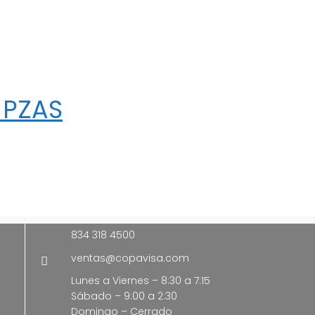
 PZAS
834 318 4500
ventas@copavisa.com
Lunes a Viernes – 8:30 a 7:15
Sábado – 9:00 a 2:30
Domingo – Cerrado