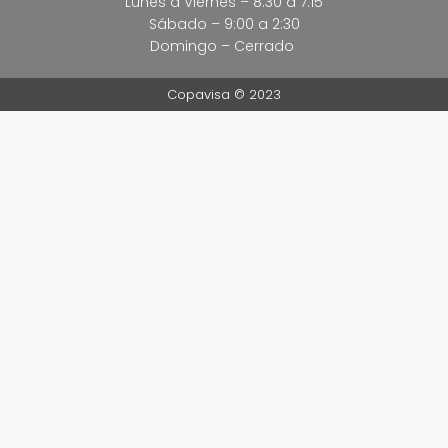
Lunes a Viernes – 8:30 a 7:15
Sábado – 9:00 a 2:30
Domingo – Cerrado
Copavisa © 2023