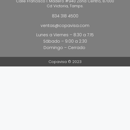
Calle Francisco I. Madero #940 Zona Centro, 87000
Cd Victoria, Tamps.
834 318 4500
ventas@copavisa.com
Lunes a Viernes – 8:30 a 7:15
Sábado – 9:00 a 2:30
Domingo – Cerrado
Copavisa © 2023