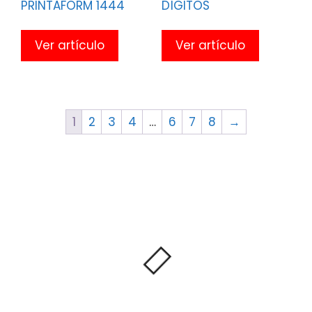
PRINTAFORM 1444
DÍGITOS
Ver artículo
Ver artículo
1
2
3
4
…
6
7
8
→