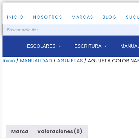
Saltar
al
INICIO
NOSOTROS
MARCAS
BLOG
SUC
contenido
ESCOLARES
ESCRITURA
MANUAL
Inicio
/
MANUALIDAD
/
AGUJETAS
/ AGUJETA COLOR NA
Marca
Valoraciones (0)