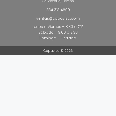
Cd Victoria, Tamps.
834 318 4500
ventas@copavisa.com
Lunes a Viernes – 8:30 a 7:15
Sábado – 9:00 a 2:30
Domingo – Cerrado
Copavisa © 2023