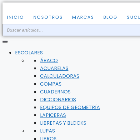
Saltar
al
INICIO
NOSOTROS
MARCAS
BLOG
SUC
contenido
ESCOLARES
ÁBACO
ACUARELAS
CALCULADORAS
COMPAS
CUADERNOS
DICCIONARIOS
EQUIPOS DE GEOMETRÍA
LAPICERAS
LIBRETAS Y BLOCKS
LUPAS
LIBROS