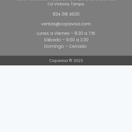
Cd Victoria, Tamps.
834 318 4500
ventas@copavisa.com
Lunes a Viernes – 8:30 a 7:15
Sábado – 9:00 a 2:30
Domingo – Cerrado
Copavisa © 2023