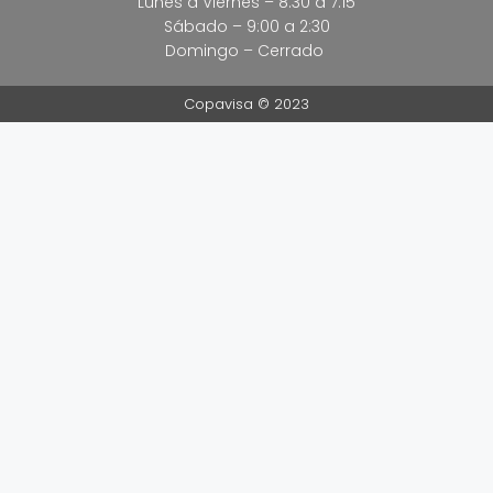
Lunes a Viernes – 8:30 a 7:15
Sábado – 9:00 a 2:30
Domingo – Cerrado
Copavisa © 2023