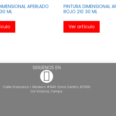
DIMENSIONAL APERLADO
PINTURA DIMENSIONAL A
30 ML
ROJO 210 30 ML
ículo
Ver artículo
SIGUENOS EN
Calle Francisco I. Madero #940 Zona Centro, 87000
Cd Victoria, Tamps.