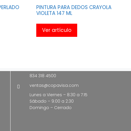
PERLADO
PINTURA PARA DEDOS CRAYOLA
VIOLETA 147 ML
Ver artículo
834 318 4500
ventas@copavisa.com
Lunes a Viernes – 8:30 a 7:15
Sábado – 9:00 a 2:30
Domingo – Cerrado