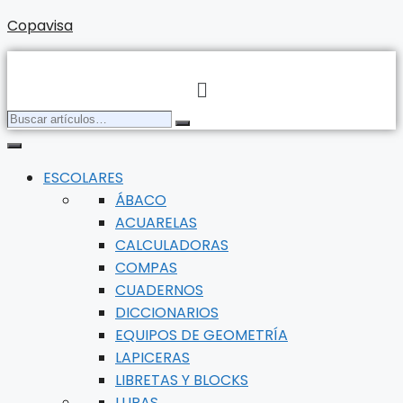
Saltar
Copavisa
al
contenido
Menú
Buscar
Buscar
artículos…
ESCOLARES
ÁBACO
ACUARELAS
CALCULADORAS
COMPAS
CUADERNOS
DICCIONARIOS
EQUIPOS DE GEOMETRÍA
LAPICERAS
LIBRETAS Y BLOCKS
LUPAS