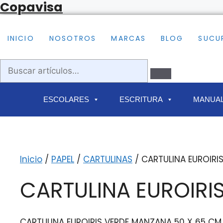
Copavisa
Saltar
al
contenido
INICIO
NOSOTROS
MARCAS
BLOG
SUCU
Buscar
artículos…
Buscar
ESCOLARES
ESCRITURA
MANUAL
Inicio
/
PAPEL
/
CARTULINAS
/ CARTULINA EUROIRI
CARTULINA EUROIRI
CARTULINA EUROIRIS VERDE MANZANA 50 X 65 CM