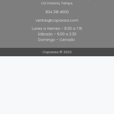
Cd Victoria, Tamps.
834 318 4500
ventas@copavisa.com
Lunes a Viernes – 8:30 a 7:15
Sábado – 9:00 a 2:30
Domingo – Cerrado
Copavisa © 2023