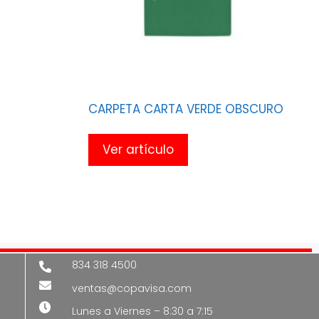
CARPETA CARTA VERDE OBSCURO
Ver artículo
834 318 4500
ventas@copavisa.com
Lunes a Viernes – 8:30 a 7:15