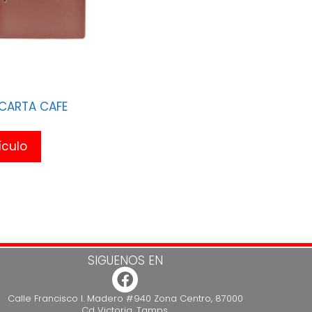
CARTA CAFE
ículo
SIGUENOS EN
Calle Francisco I. Madero #940 Zona Centro, 87000
Cd Victoria, Tamps.