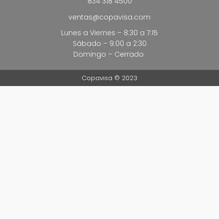
834 318 4500
ventas@copavisa.com
Lunes a Viernes – 8:30 a 7:15
Sábado – 9:00 a 2:30
Domingo – Cerrado
Copavisa © 2023