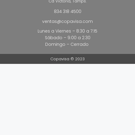
Cd Victoria, Tamps.
834 318 4500
ventas@copavisa.com
Lunes a Viernes – 8:30 a 7:15
Sábado – 9:00 a 2:30
Domingo – Cerrado
Copavisa © 2023