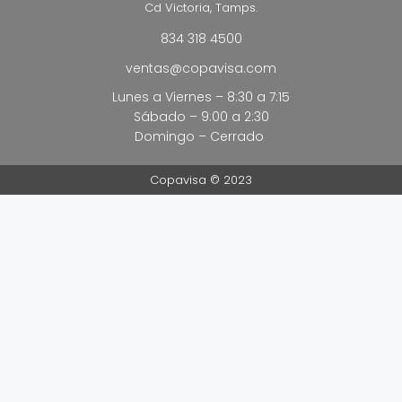
Cd Victoria, Tamps.
834 318 4500
ventas@copavisa.com
Lunes a Viernes – 8:30 a 7:15
Sábado – 9:00 a 2:30
Domingo – Cerrado
Copavisa © 2023