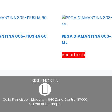
ANTINA 805-FIUSHA 60
PEGA DIAMANTINA 803-
ML
Ver artículo
SIGUENOS EN
Calle Francisco I. Madero #940 Zona Centro, 87000
Cd Victoria, Tamps.