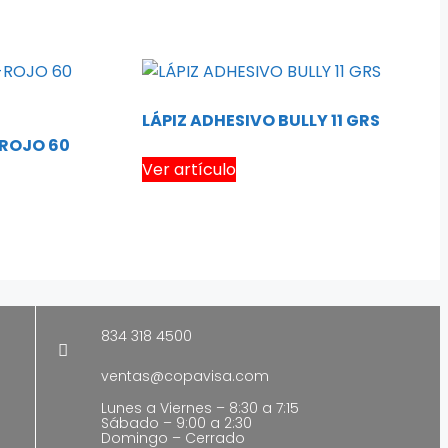
LÁPIZ ADHESIVO BULLY 11 GRS
ROJO 60
Ver artículo
834 318 4500
ventas@copavisa.com
Lunes a Viernes – 8:30 a 7:15
Sábado – 9:00 a 2:30
Domingo – Cerrado