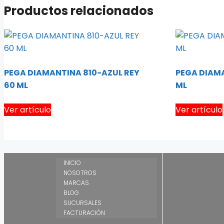
Productos relacionados
PEGA DIAMANTINA 810-AZUL REY
PEGA DIAM
60 ML
ML
Ver artículo
Ver artículo
INICIO
NOSOTROS
MARCAS
BLOG
SUCURSALES
FACTURACIÓN