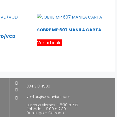
SOBRE MP 607 MANILA CARTA
VD/VCD
Ver artículo
834 318 4500
ventas@copavisa.com
Lunes a Viernes – 8:30 a 7:15
Sábado – 9:00 a 2:30
Domingo – Cerrado