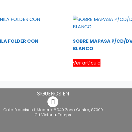
ILA FOLDER CON
SOBRE MAPASA P/CD/D
BLANCO
Ver artículo
SIGUENOS EN
Calle Francisco I. Madero #940 Zona Centro, 87000
Cd Victoria, Tamps.