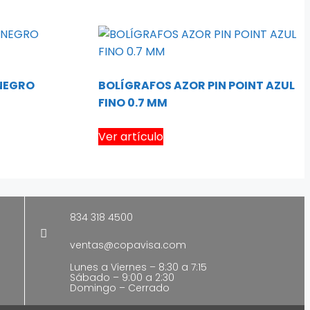
 NEGRO
BOLÍGRAFOS AZOR PIN POINT AZUL
FINO 0.7 MM
Ver artículo
834 318 4500
ventas@copavisa.com
Lunes a Viernes – 8:30 a 7:15
Sábado – 9:00 a 2:30
Domingo – Cerrado