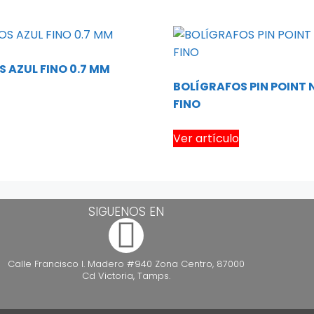
 AZUL FINO 0.7 MM
BOLÍGRAFOS PIN POINT
FINO
Ver artículo
SIGUENOS EN
Calle Francisco I. Madero #940 Zona Centro, 87000
Cd Victoria, Tamps.